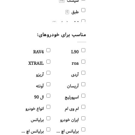
شیلنگ
64
طبق
6
قرقری فرمان
8
مناسب برای خودروهای:
کابل
47
گیربکس و سیستم انتقال قدرت
41
RAV4
L90
موتور و تجهیزات جانبی موتور
XTRAIL
roa
417
آردی
آریزو
آریسان
آونته
اسپورتیج
ال 90
ام وی ام
انواع خودرو
ایران خودرو
برلیانس
برلیانس اچ 320
برلیانس اچ 330