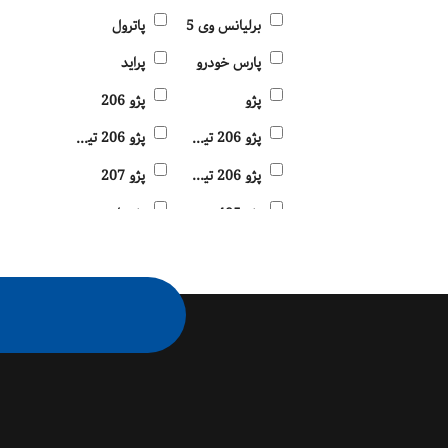
برلیانس وی 5
پاترول
پارس خودرو
پراید
پژو
پژو 206
پژو 206 تیپ 2
پژو 206 تیپ 3
پژو 206 تیپ 5
پژو 207
پژو 405
پژو پارس
پژو207
پیکان
تارا
توسان
تویوتا
تیانا
تیبا
تیگو
جک
جنسیس
جوک
چانگان