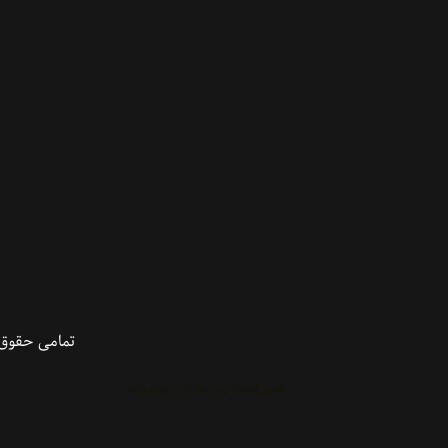
چری
چری آریزو
دنا
دنا پلاس
رانا
رانا پلاس
رنو
روآ
رونیز
ریو
زامیاد
زانتیا
سانتافه
ساندرو
سایپا
ساینا
سراتو سایپایی
سمند
تمامی حقوق 
سمند EF7
سورنتو
تامین امینت وب سایت با وولنربایت
سوناتا
سوناتا YF
سیتروئین
شاهین