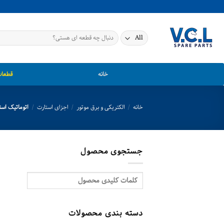
Ski
t
conten
جستجو
برای:
خانه
قطعات
خانه
/
الکتریکی و برق موتور
/
اجزای استارت
/
اتوماتیک است
جستجوی محصول
دسته بندی محصولات