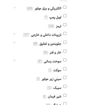
الکتریکی و برق موتور
428
اویل پمپ
7
ترمز
104
تزیینات داخلی و خارجی
157
جلوبندی و تعلیق
89
خار و فنر
33
سوخت رسانی
47
سوکت
2
سيني زير موتور
2
سیبک
11
شیر فرمان
6