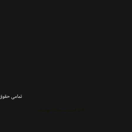
چری
چری آریزو
دنا
دنا پلاس
رانا
رانا پلاس
رنو
روآ
رونیز
ریو
زامیاد
زانتیا
سانتافه
ساندرو
سایپا
ساینا
سراتو سایپایی
سمند
تمامی حقوق 
سمند EF7
سورنتو
تامین امینت وب سایت با وولنربایت
سوناتا
سوناتا YF
سیتروئین
شاهین