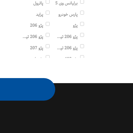
برلیانس وی 5
پاترول
پارس خودرو
پراید
پژو
پژو 206
پژو 206 تیپ 2
پژو 206 تیپ 3
پژو 206 تیپ 5
پژو 207
پژو 405
پژو پارس
پژو207
پیکان
تارا
توسان
تویوتا
تیانا
تیبا
تیگو
جک
جنسیس
جوک
چانگان