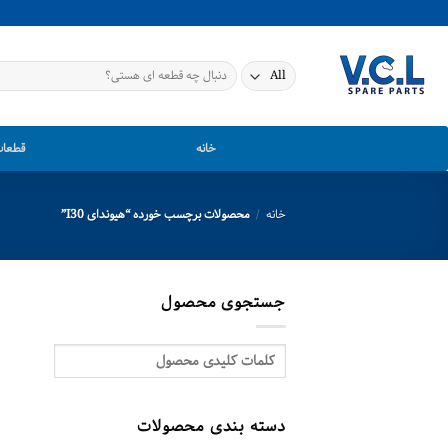
Ski
t
conten
جستجو
برای:
خانه
قطعات
خانه
/
محصولات برچسب خورده “هیوندای I30”
جستجوی محصول
دسته بندی محصولات