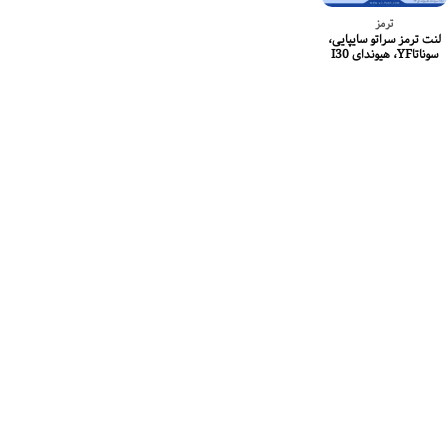
ترمز
لنت ترمز سراتو سایپایی،
سوناتاYF، هیوندای I30