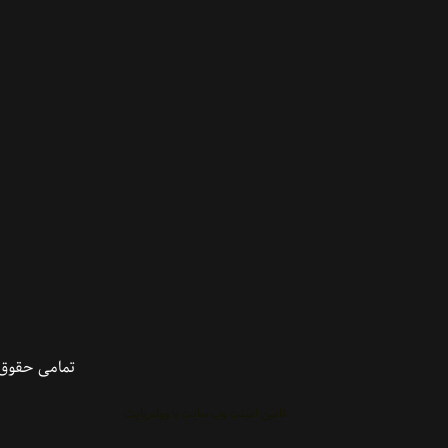
تمامی حقوق 
تامین امینت وب سایت با وولنربایت