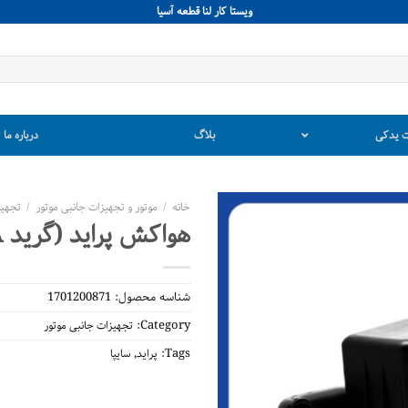
ويستا كار لنا قطعه آسيا
 یدکی
بلاگ
درباره ما
خانه
/
موتور و تجهیزات جانبی موتور
/
تجهیز
هواکش پراید (گرید A)
شناسه محصول:
1701200871
Category:
تجهیزات جانبی موتور
,
Tags:
پراید
سایپا