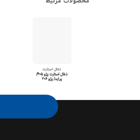
محصولات مرتبط
ذغال استارت
ذغال استارت پژو ۴۰۵/
پراید/ پژو ۲۰۶