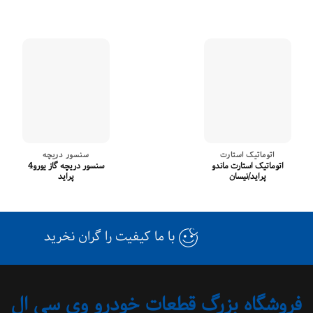
اتوماتیک استارت
سنسور دریچه
اتوماتیک استارت ماندو
سنسور دریچه گاز یورو4
پراید/نیسان
پراید
با ما کیفیت را گران نخرید
فروشگاه بزرگ قطعات خودرو وی سی ال