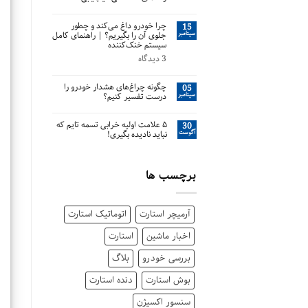
چرا خودرو داغ می‌کند و چطور
15
سپتامبر
جلوی آن را بگیریم؟ | راهنمای کامل
سیستم خنک‌کننده
3 دیدگاه
چگونه چراغ‌های هشدار خودرو را
05
سپتامبر
درست تفسیر کنیم؟
۵ علامت اولیه خرابی تسمه تایم که
30
آگوست
نباید نادیده بگیری!
برچسب ها
آرمیچر استارت
اتوماتیک استارت
اخبار ماشین
استارت
بررسی خودرو
بلاگ
بوش استارت
دنده استارت
سنسور اکسیژن