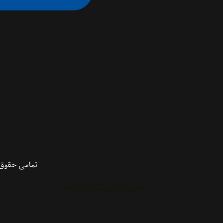
تمامی حقوق 
تامین امینت وب سایت با وولنربایت