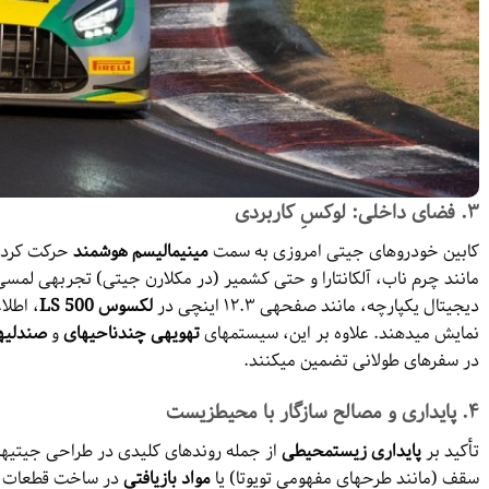
۳.
فضای داخلی: لوکسِ کاربردی
کابین خودروهای جیتی امروزی به سمت
مینیمالیسم هوشمند
حرکت کرده 
مانند چرم ناب، آلکانتارا و حتی کشمیر (در مکلارن جیتی) تجربهی لمسی
دیجیتال یکپارچه، مانند صفحهی ۱۲.۳ اینچی در
لکسوس LS 500
، اطلا
نمایش میدهند. علاوه بر این، سیستمهای
تهویهی چندناحیهای
و
صندلیها
در سفرهای طولانی تضمین میکنند.
۴.
پایداری و مصالح سازگار با محیطزیست
تأکید بر
پایداری زیستمحیطی
از جمله روندهای کلیدی در طراحی جیتیها
سقف (مانند طرحهای مفهومی تویوتا) یا
مواد بازیافتی
در ساخت قطعات دا