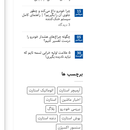
چرا خودرو داغ می‌کند و چطور
15
سپتامبر
جلوی آن را بگیریم؟ | راهنمای کامل
سیستم خنک‌کننده
3 دیدگاه
چگونه چراغ‌های هشدار خودرو را
05
سپتامبر
درست تفسیر کنیم؟
۵ علامت اولیه خرابی تسمه تایم که
30
آگوست
نباید نادیده بگیری!
برچسب ها
آرمیچر استارت
اتوماتیک استارت
اخبار ماشین
استارت
بررسی خودرو
بلاگ
بوش استارت
دنده استارت
سنسور اکسیژن