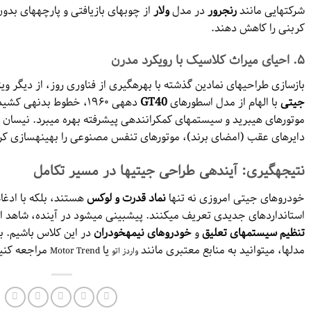
شرکتهایی مانند
رنجرور
در مدل
ولار
از چوبهای بازیافتی و پارچههای بدون
کربنی را کاهش دهند.
۵.
احیای میراث کلاسیک با رویکرد مدرن
بازسازی طراحیهای نمادین گذشته با بهرهگیری از فناوری روز، از دیگر
جیتی
با الهام از مدل اسطورهای
GT40
دههی ۱۹۶۰، خطوط بدنهی 
موتورهای هیبرید و سیستمهای کمکرانندهی پیشرفته بهره میبرد. نیسان 
دایرهای عقب (امضای برند)، موتورهای تنفس مصنوعی را بهینهسازی ک
نتیجهگیری: آیندهی طراحی جیتیها در مسیر تکامل
خودروهای جیتی امروزی نه تنها
نماد قدرت و لوکس
هستند، بلکه با ادغا
استانداردهای جدیدی تعریف میکنند. پیشبینی میشود در آینده، شاهد اف
تنظیم سیستمهای تعلیق
و
خودروهای نیمهخودران
در این کلاس باشیم. ب
مدلها، میتوانید به منابع معتبری مانند
یا
مراجعه کنی
واردز اتو
Motor Trend