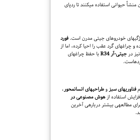
 منشأ حیوانی استفاده میکنند تا ردپای
 ویژگیهای خودروهای جیتی مدرن است.
فورد
کشیده و چراغهای گرد عقب را احیا کرده، اما از
نیز در
جیتی-آر R34
با حفظ چراغهای
ردهاست.
م
فناوریهای سبز
و
طراحیهای انسانمحور
،
زایش استفاده از
هوش مصنوعی در
رای مطالعهی بیشتر دربارهی آخرین
د.