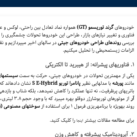
خودروهای
گرند توریسمو (GT)
همواره نماد تعادل بین راحتی، لوکس و عم
فناوری و تغییر نیازهای بازار، طراحی این خودروها تحولات چشمگیری را ت
بررسی
روندهای طراحی خودروهای جیتی
در سالهای اخیر میپردازیم و ن
الزامات زیستمحیطی را تحلیل میکنیم.
۱.
فناوریهای پیشرانه: از هیبرید تا الکتریکی
یکی از مهمترین تحولات در خودروهای جیتی، حرکت به سمت
سیستمهای 
مانند
پورشه
با مدلهایی نظیر
پانامرا توربو S E-Hybrid
نشان دادهاند که 
باتریهای پرظرفیت، نه تنها عملکرد را کاهش نمیدهد، بلکه شتاب و بازده
آر
روند بهویژه با برنامهریزی فرمول ۱ برای استفاده از
سوختهای مصنوعی (e-fuels)
برای مطالعه مقالات بیشتر
را کلیک کنید.
اینجا
۲.
آیرودینامیک پیشرفته و کاهش وزن