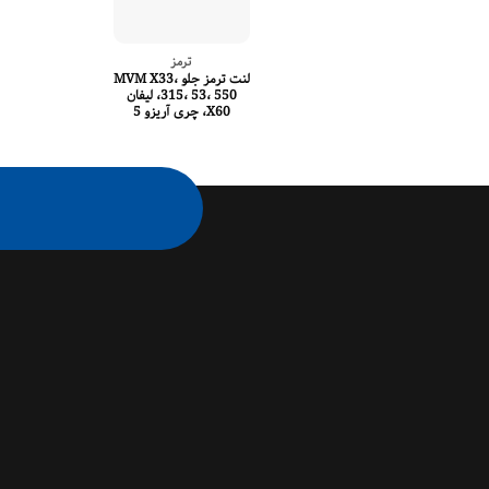
ترمز
لنت ترمز جلو MVM X33،
315، 53، 550، لیفان
X60، چری آریزو 5