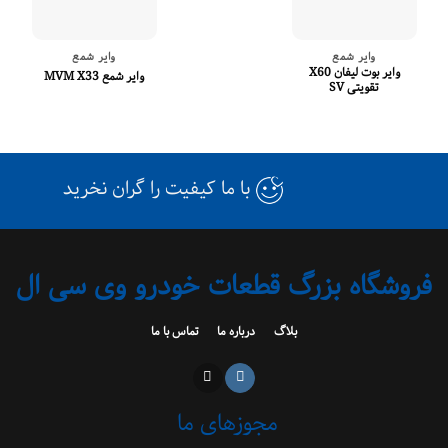
وایر شمع
وایر شمع
وایر بوت لیفان X60
وایر شمع MVM X33
تقویتی SV
با ما کیفیت را گران نخرید
فروشگاه بزرگ قطعات خودرو وی سی ال
بلاگ
درباره ما
تماس با ما
مجوزهای ما