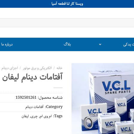
ويستا كار لنا قطعه آسيا
 یدکی
بلاگ
درباره ما
خانه
/
الکتریکی و برق موتور
/
اجزای دینام
آفتامات دینام لیفان 520
شناسه محصول:
1592501261
Category:
آفتامات دینام
,
,
Tags:
ام وی ام
چری
لیفان