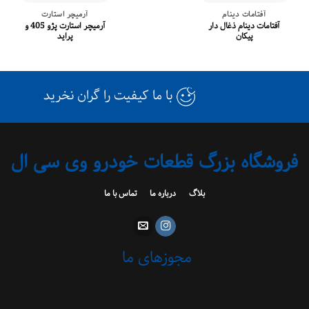
آفتامات دینام
آرمیچر استارت
آفتامات دینام ذغال دار
آرمیچر استارت پژو 405 و
پیکان
پراید
با ما کیفیت را گران نخرید
فروشگاه بزرگ قطعات خودرو وی سی ال
بلاگ
درباره ما
تماس با ما
مجوزهای ما