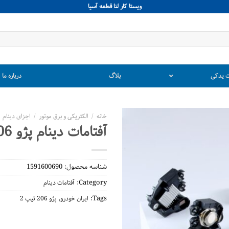
ويستا كار لنا قطعه آسيا
 یدکی
بلاگ
درباره ما
خانه
/
الکتریکی و برق موتور
/
اجزای دینام
آفتامات دینام پژو 206 تیپ 2
شناسه محصول:
1591600690
Category:
آفتامات دینام
,
Tags:
ایران خودرو
پژو 206 تیپ 2