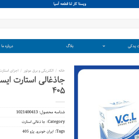
ويستا كار لنا قطعه آسيا
 یدکی
بلاگ
درباره ما
خانه
/
الکتریکی و برق موتور
/
اجزای استارت
جاذغالی استارت ایسکا
۴۰۵
شناسه محصول:
1021400413
Category:
جا ذغالی استارت
,
Tags:
ایران خودرو
پژو 405