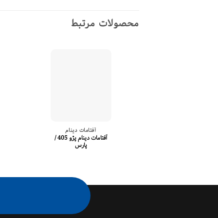
محصولات مرتبط
آفتامات دینام
آفتامات دینام پژو 405 /
پارس