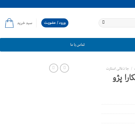
ورود / عضویت
سبد خرید
تماس با ما
/
جا ذغالی استارت
را پژو