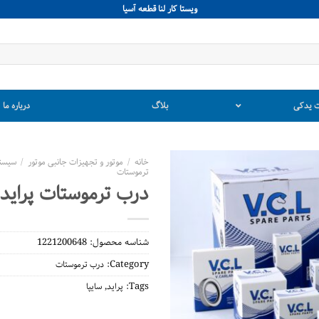
ويستا كار لنا قطعه آسيا
 یدکی
بلاگ
درباره ما
خانه
/
موتور و تجهیزات جانبی موتور
/
سیستم
ترموستات
درب ترموستات پراید 
شناسه محصول:
1221200648
Category:
درب ترموستات
,
Tags:
پراید
سایپا