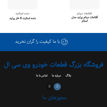
آفتامات دینام
دنده استارت
آفتامات دینام پراید مدل
دنده استارت 8 خار پراید
استام
با ما کیفیت را گران نخرید
فروشگاه بزرگ قطعات خودرو وی سی ال
بلاگ
درباره ما
تماس با ما
مجوزهای ما