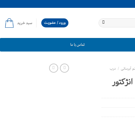
ورود / عضویت
سبد خرید
تماس با ما
 آبرسانی
/
درب
انژکتور