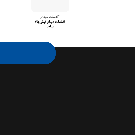
آفتامات دینام
آفتامات دینام فیش بالا
پراید