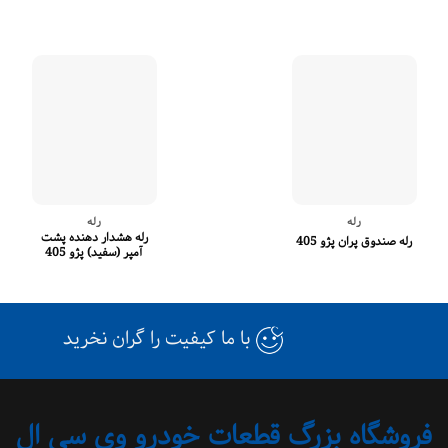
رله
رله
رله هشدار دهنده پشت
رله صندوق پران پژو 405
آمپر (سفید) پژو 405
با ما کیفیت را گران نخرید
فروشگاه بزرگ قطعات خودرو وی سی ال