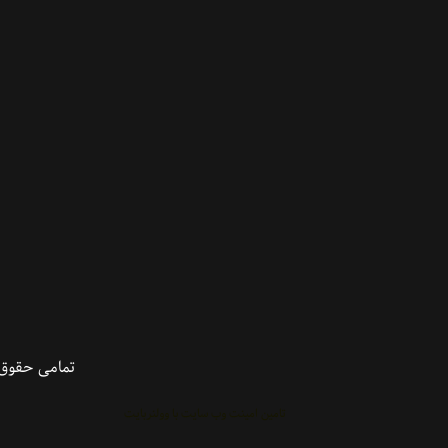
تمامی حقوق 
تامین امینت وب سایت با وولنربایت