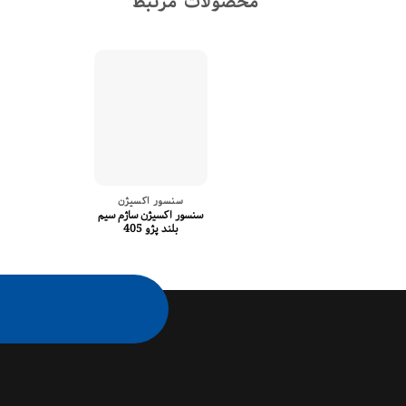
محصولات مرتبط
سنسور اکسیژن
سنسور اکسیژن ساژم سیم
بلند پژو 405