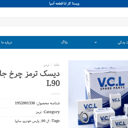
ويستا كار لنا قطعه آسيا
 یدکی
بلاگ
درباره ما
خانه
/
ترمز
L90
شناسه محصول:
1952001338
Category:
ترمز
,
,
Tags:
ال 90
پارس خودرو
سایپا