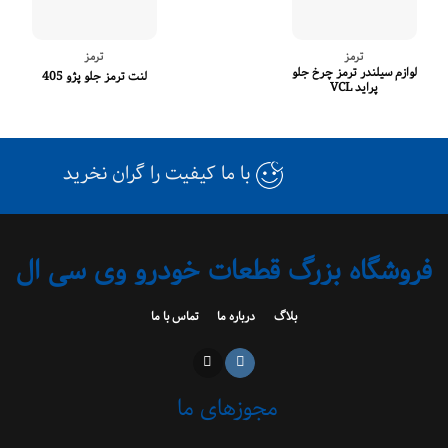
ترمز
ترمز
لوازم سیلندر ترمز چرخ جلو
لنت ترمز جلو پژو 405
پراید VCL
با ما کیفیت را گران نخرید
فروشگاه بزرگ قطعات خودرو وی سی ال
بلاگ
درباره ما
تماس با ما
مجوزهای ما