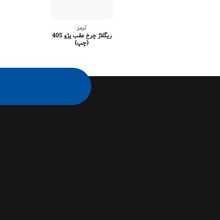
ترمز
ریگلاژ چرخ عقب پژو 405
(چپ)