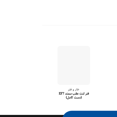
خار و فنر
کانال هواک
فنر لنت عقب سمند EF7
لوله هواکش کوتا
(دست کامل)
EF7