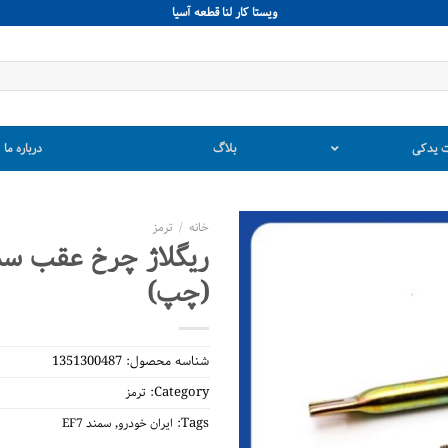
ويستا كار لنا قطعه آسيا
 یدکی
بلاگ
درباره ما
خانه
/
ترمز
(چپ)
شناسه محصول:
1351300487
Category:
ترمز
,
Tags:
ایران خودرو
سمند EF7