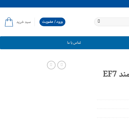
ورود / عضویت
سبد خرید
تماس با ما
ریگلاژ چرخ عقب سمند EF7