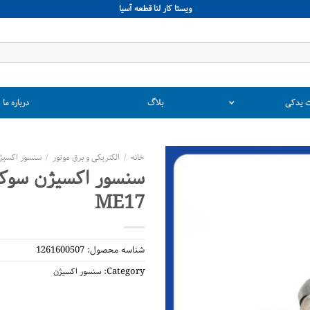
ويستا كار لنا قطعه آسيا
 یدکی
بلاگ
درباره ما
خانه
/
الکتریکی و برق موتور
/
سنسور اکسیژ
سنسور اکسیژن سو
ME17
شناسه محصول:
1261600507
Category:
سنسور اکسیژن