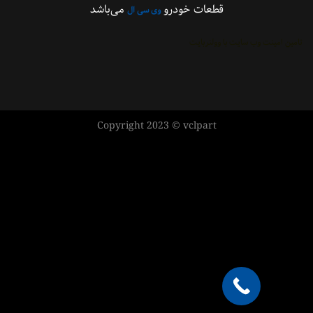
قطعات خودرو
می‌باشد
وی سی ال
ینت وب سایت با وولنربایت
Copyright 2023 © vclpart