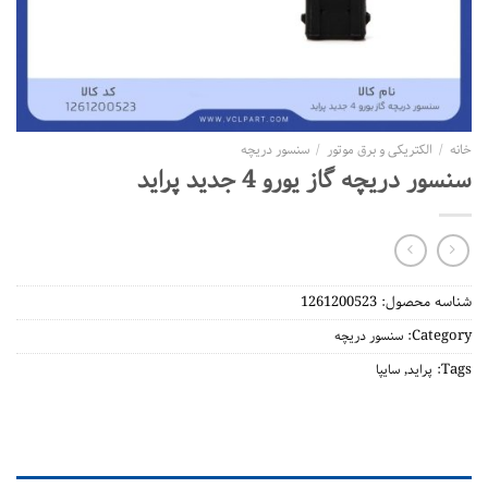
لکتریکی و برق موتور
/
سنسور دریچه
ریچه گاز یورو 4 جدید پراید
محصول:
1261200523
Ca
سنسور دریچه
,
راید
سایپا