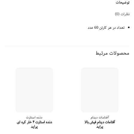
ر هر کارتن 60 عدد
ات مرتبط
آفتامات دینام
دنده استارت
آفتامات دینام فیش بالا
دنده استارت ۴ خار کره ای
اتو
پراید
پراید