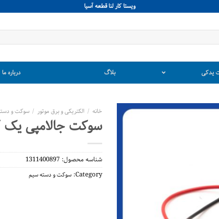
ويستا كار لنا قطعه آسيا
 یدکی
بلاگ
درباره ما
خانه
/
الکتریکی و برق موتور
/
سوکت و دسته
سوکت جالامپی یک ک
شناسه محصول:
1311400897
Category:
سوکت و دسته سیم