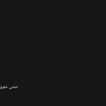
تمامی حقوق 
تامین امینت وب سایت با وولنربایت