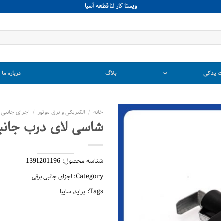
ويستا كار لنا قطعه آسيا
 یدکی
بلاگ
درباره ما
خانه
/
الکتریکی و برق موتور
/
اجزای جانبی 
شاسی لای درب جانبی
شناسه محصول:
1391201196
Category:
اجزای جانبی برقی
,
Tags:
پراید
سایپا