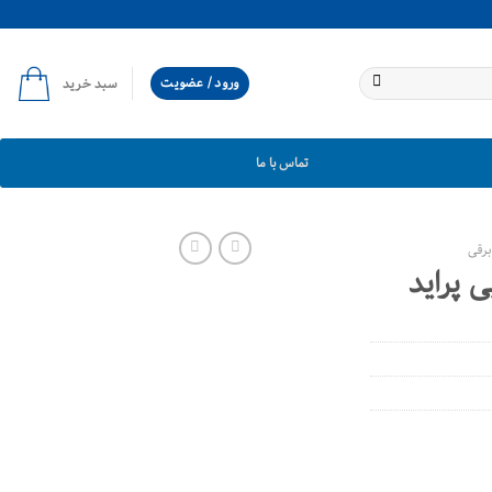
ورود / عضویت
سبد خرید
تماس با ما
برقی
 پراید