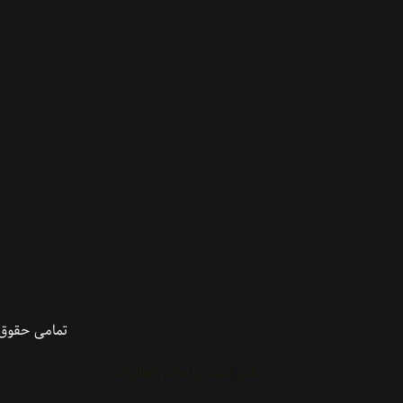
تمامی حقوق 
تامین امینت وب سایت با وولنربایت