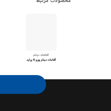
محصولات مرتبط
آفتامات دینام
آفتامات دینام یورو 4 پراید