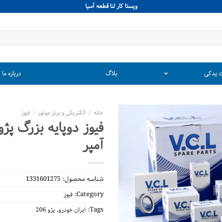
ويستا كار لنا قطعه آسيا
 یدکی
بلاگ
درباره ما
خانه
/
الکتریکی و برق موتور
/
فیوز
آمپر
شناسه محصول:
1331601275
Category:
فیوز
,
Tags:
ایران خودرو
پژو 206