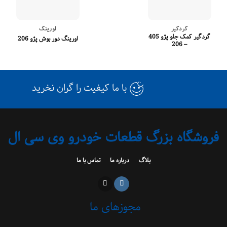
گردگیر
اورینگ
گردگیر کمک جلو پژو 405
اورینگ دور بوش پژو 206
– 206
با ما کیفیت را گران نخرید
فروشگاه بزرگ قطعات خودرو وی سی ال
بلاگ
درباره ما
تماس با ما
مجوزهای ما