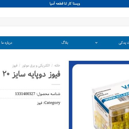
ويستا كار لنا قطعه آسيا
 یدکی
بلاگ
درباره ما
خانه
/
الکتریکی و برق موتور
/
فیوز
فیوز دوپایه سایز ۲۰
شناسه محصول:
1331400327
Category:
فیوز