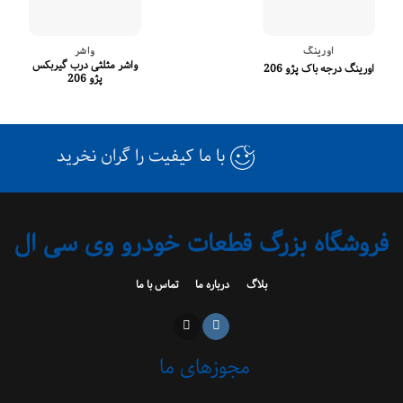
اورینگ
واشر
واشر مثلثی درب گیربکس
اورینگ درجه باک پژو 206
پژو 206
با ما کیفیت را گران نخرید
فروشگاه بزرگ قطعات خودرو وی سی ال
بلاگ
درباره ما
تماس با ما
مجوزهای ما