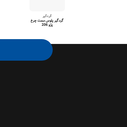
گردگیر
گردگیر پلوس سمت چرخ
پژو 206