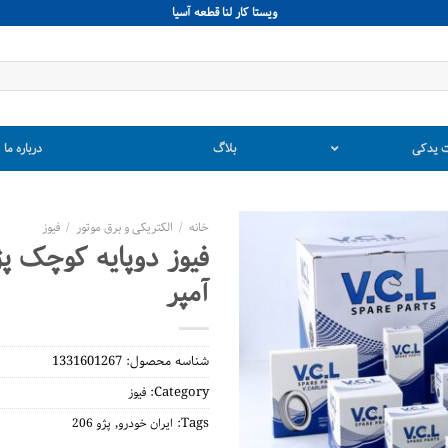
ويستا كار لنا قطعه آسيا
 یدکی
بلاگ
درباره ما
خانه
/
الکتریکی و برق موتور
/
فیوز
آمپر
شناسه محصول:
1331601267
Category:
فیوز
,
Tags:
ایران خودرو
پژو 206