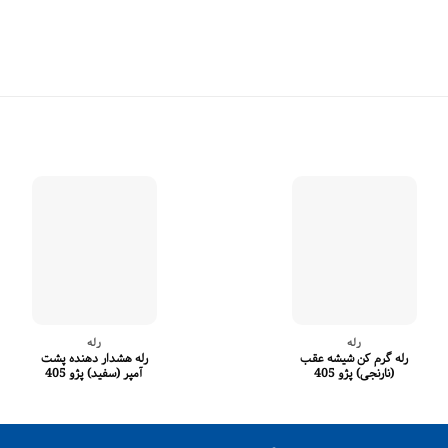
رله
رله
رله گرم کن شیشه عقب
رله هشدار دهنده پشت
(نارنجی) پژو 405
آمپر (سفید) پژو 405