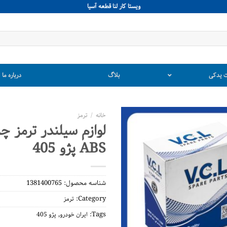
ويستا كار لنا قطعه آسيا
 یدکی
بلاگ
درباره ما
خانه
/
ترمز
لوازم سیلندر ترمز چ
ABS پژو 405
شناسه محصول:
1381400765
Category:
ترمز
,
Tags:
ایران خودرو
پژو 405