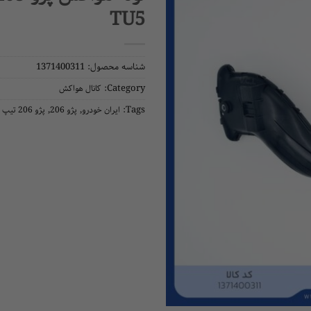
رله
سنسور
TU5
سنسور اکسیژن
سنسور
سنسور abs
سوکت 
شناسه محصول:
1371400311
Category:
کانال هواکش
سنسور دور موتور
فیوز
,
,
Tags:
ایران خودرو
پژو 206
پژو 206 تیپ 5
قی