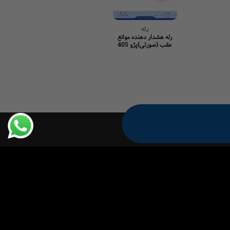
رله
اتوماتیک است
رله هشدار دهنده موانع
اتوماتیک استارت 
عقب (صورتی)پژو 405
قدیم پژو ۴۰۵