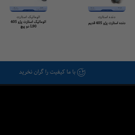
دنده استارت
اتوماتیک استارت
اتوماتیک استارت پژو 405
دنده استارت پژو 405 قدیم
L90 دو پیچ
با ما کیفیت را گران نخرید
فروشگاه بزرگ قطعات خودرو وی سی ال
بلاگ
درباره ما
تماس با ما