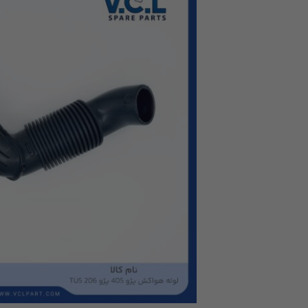
اتوماتیک استارت
جا ذغالی استارت
آرمیچر استارت
بوش استارت
دوشاخه استارت
ذغال استارت
دنده استارت
اجزای دینام
آفتامات دینام
کلکتور دینام
ذغال دینام
استپر موتور
اجزای جانبی بر
اتوماتیک راهنما