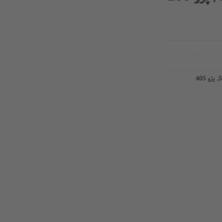
 سرعت
مپ سنسور
 میل سوپاپ
موتور پمپ شیشه شوی
و دسته سیم
کلید شیشه بالابر
,
پژو 405