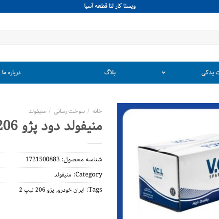
ويستا كار لنا قطعه آسيا
 یدکی
بلاگ
درباره ما
خانه
/
سوخت رسانی
/
منیفولد
منیفولد دود پژو 206 تیپ 2
شناسه محصول:
1721500883
Category:
منیفولد
,
Tags:
ایران خودرو
پژو 206 تیپ 2