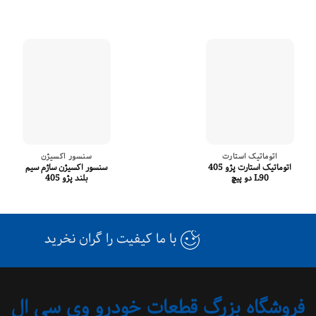
اتوماتیک استارت
سنسور اکسیژن
اتوماتیک استارت پژو 405
سنسور اکسیژن ساژم سیم
L90 دو پیچ
بلند پژو 405
با ما کیفیت را گران نخرید
فروشگاه بزرگ قطعات خودرو وی سی ال