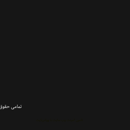
تمامی حقوق 
تامین امینت وب سایت با وولنربایت