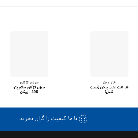
خار و فنر
سوزن انژکتور
فنر لنت عقب پیکان (دست
سوزن انژکتور ساژم پژو
کامل)
206 – پیکان
با ما کیفیت را گران نخرید