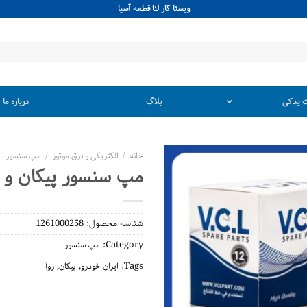
ويستا كار لنا قطعه آسيا
 یدکی
بلاگ
درباره ما
خانه
/
الکتریکی و برق موتور
/
مپ سنسور
مپ سنسور پیکان و ر
شناسه محصول:
1261000258
Category:
مپ سنسور
,
,
Tags:
ایران خودرو
پیکان
روآ