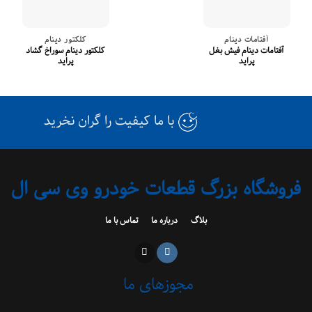
آفتامات دینام
کلکتور دینام
آفتامات دینام فیش بغل
کلکتور دینام سوراخ گشاد
پراید
پراید
با ما کیفیت را گران نخرید
فروشگاه بزرگ قطعات خودرو وی سی ال
بلاگ
درباره ما
تماس با ما
مجوزهای ما