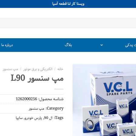
ويستا كار لنا قطعه آسيا
 یدکی
بلاگ
درباره ما
خانه
/
الکتریکی و برق موتور
/
مپ سنسور
مپ سنسور L90
شناسه محصول:
1262000256
Category:
مپ سنسور
,
,
Tags:
ال 90
پارس خودرو
سایپا