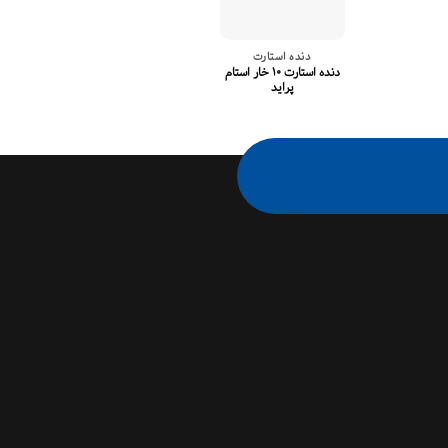
دنده استارت
جا ذغالی است
دنده استارت ۱۰ خار استام
جا ذغالی استارت 
پراید
پراید/نیسان