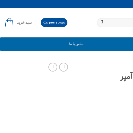
ورود / عضویت
سبد خرید
تماس با ما
رو رله 5 پایه 40 آمپر