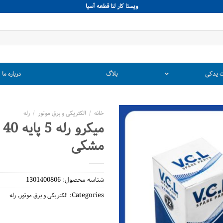
ويستا كار لنا قطعه آسيا
 یدکی
بلاگ
درباره ما
خانه
/
الکتریکی و برق موتور
/
رله
میک
مشکی
شناسه محصول:
1301400806
,
Categories:
الکتریکی و برق موتور
رله