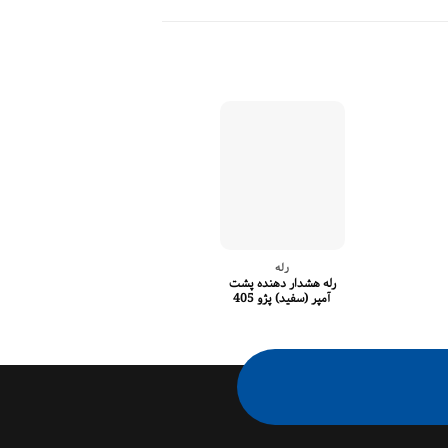
رله
رله
رله هشدار دهنده پشت
رله قفل مرکزی پراید
آمپر (سفید) پژو 405