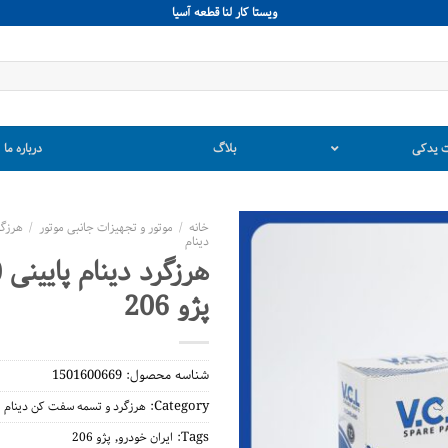
ويستا كار لنا قطعه آسيا
 یدکی
بلاگ
درباره ما
خانه
/
موتور و تجهیزات جانبی موتور
/
هرزگ
دینام
پژو 206
شناسه محصول:
1501600669
Category:
هرزگرد و تسمه سفت کن دینام
,
Tags:
ایران خودرو
پژو 206