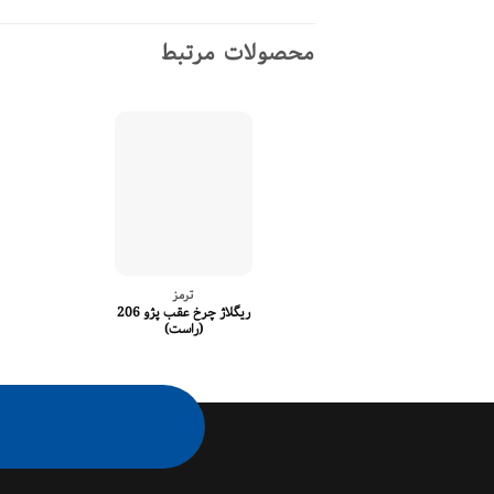
محصولات مرتبط
ترمز
ریگلاژ چرخ عقب پژو 206
(راست)