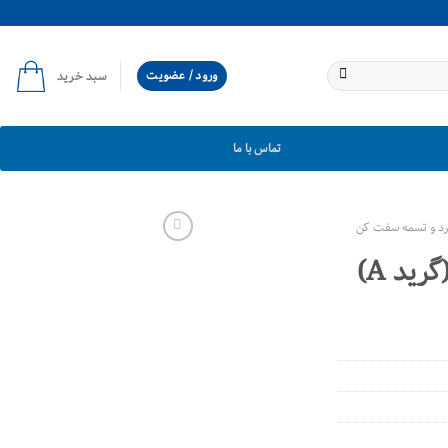
ورود / عضویت
سبد خرید
تماس با ما
رد و تسمه سفت کن
هرزگرد دینام پایینی (گرید A)