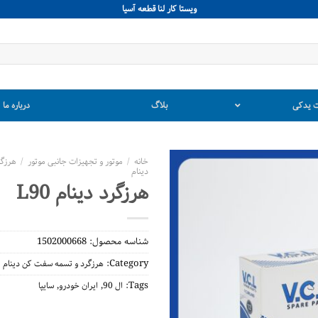
ويستا كار لنا قطعه آسيا
 یدکی
بلاگ
درباره ما
خانه
/
موتور و تجهیزات جانبی موتور
/
هرزگ
دینام
هرزگرد دینام L90
شناسه محصول:
1502000668
Category:
هرزگرد و تسمه سفت کن دینام
,
,
Tags:
ال 90
ایران خودرو
سایپا