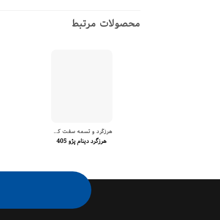
محصولات مرتبط
هرزگرد و تسمه سفت کن دینام
هرزگرد دینام پژو 405