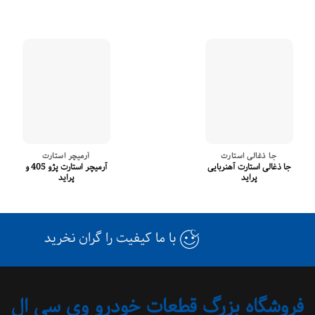
جا ذغالی استارت
آرمیچر استارت
جا ذغالی استارت آهنربایی
آرمیچر استارت پژو 405 و
پراید
پراید
با ما کیفیت را گران نخرید
فروشگاه بزرگ قطعات خودرو وی سی ال