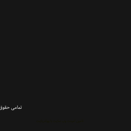
تمامی حقوق 
تامین امینت وب سایت با وولنربایت