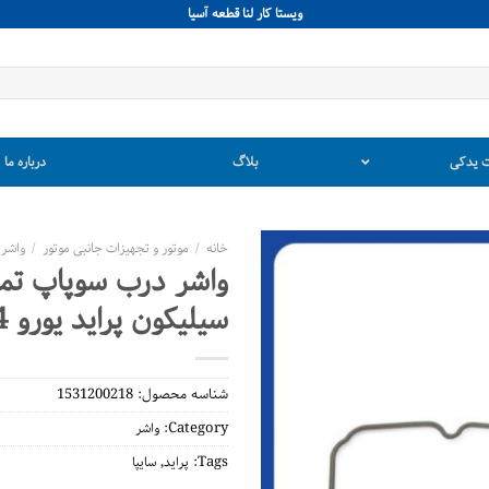
ويستا كار لنا قطعه آسيا
 یدکی
بلاگ
درباره ما
خانه
/
موتور و تجهیزات جانبی موتور
/
واشر
واشر درب سوپاپ تما
سیلیکون پراید یورو 4
شناسه محصول:
1531200218
Category:
واشر
,
Tags:
پراید
سایپا