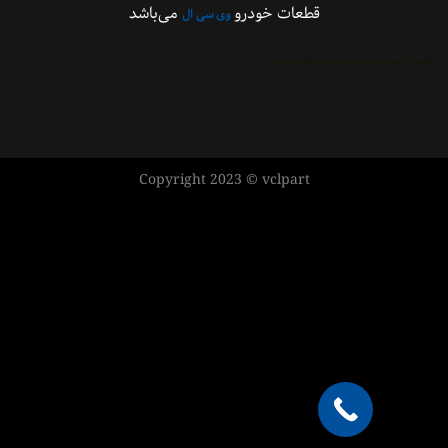
قطعات خودرو
می‌باشد
وی سی ال
ینت وب سایت با وولنربایت
Copyright 2023 © vclpart