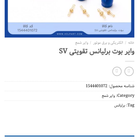
لکتریکی و برق موتور
/
وایر شمع
بوت برلیانس تقویتی SV
محصول:
1544401072
Ca
وایر شمع
لیانس