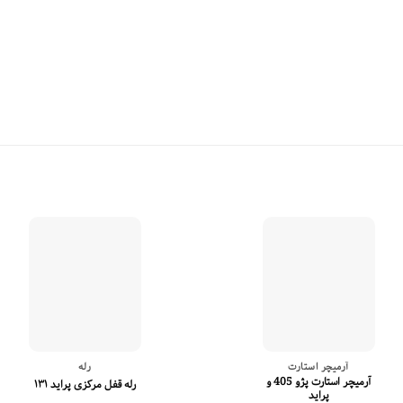
آرمیچر استارت
رله
آرمیچر استارت پژو 405 و
رله قفل مرکزی پراید ۱۳۱
پراید