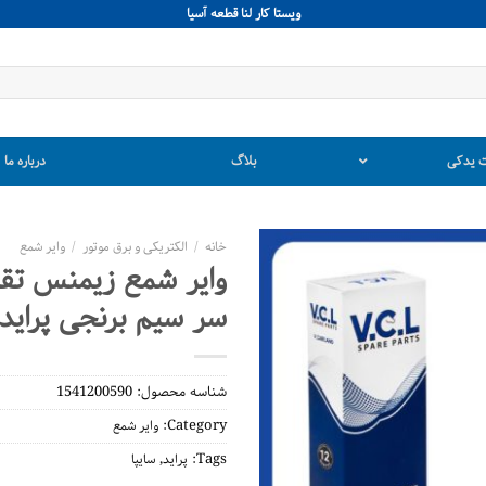
ويستا كار لنا قطعه آسيا
 یدکی
بلاگ
درباره ما
خانه
/
الکتریکی و برق موتور
/
وایر شمع
سر سیم برنجی پراید
شناسه محصول:
1541200590
Category:
وایر شمع
,
Tags:
پراید
سایپا