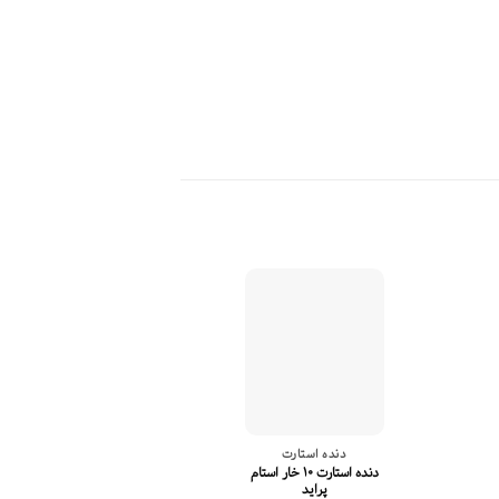
دنده استارت
سنسور دریچ
دنده استارت ۱۰ خار استام
پراید
پراید