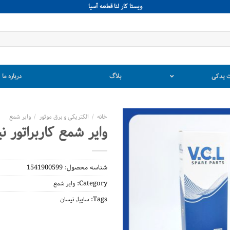
ويستا كار لنا قطعه آسيا
 یدکی
بلاگ
درباره ما
خانه
/
الکتریکی و برق موتور
/
وایر شمع
وایر شمع کاربراتور ن
شناسه محصول:
1541900599
Category:
وایر شمع
,
Tags:
سایپا
نیسان