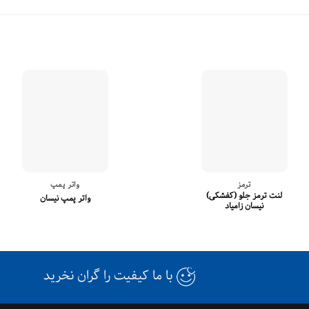
ترمز
واتر پمپ
لنت ترمز جلو (کفشکی)
واتر پمپ نیسان
نیسان زامیاد
با ما کیفیت را گران نخرید