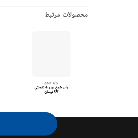
محصولات مرتبط
وایر شمع
وایر شمع یورو 4 تقویتی
SV نیسان