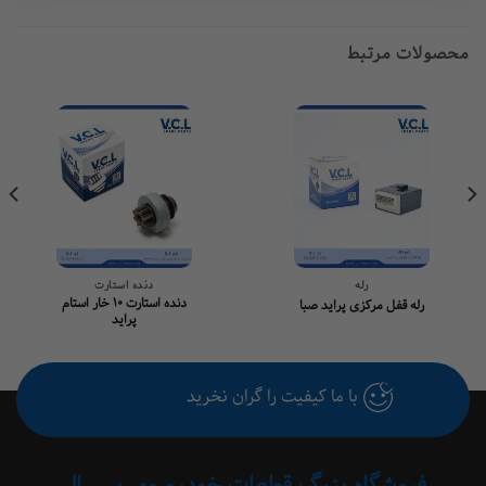
ات مرتبط
رله
دنده استارت
دنده استارت ۱۰ خار استام
رله قفل مرکزی پراید صبا
پراید
با ما کیفیت را گران نخرید
فروشگاه بزرگ قطعات خودرو وی سی ال