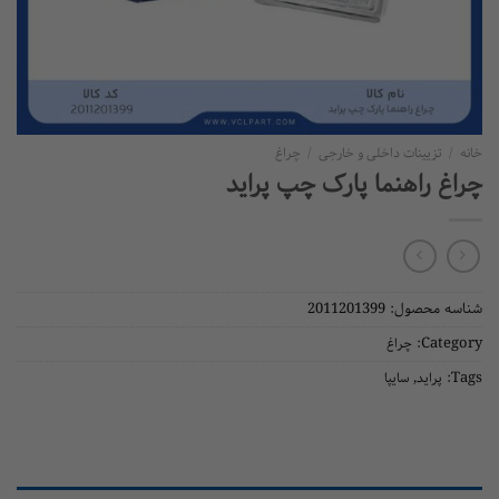
زیینات داخلی و خارجی
/
چراغ
راهنما پارک چپ پراید
محصول:
2011201399
Ca
چراغ
,
راید
سایپا