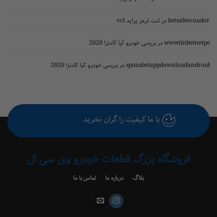
betsafe
در
لنت ترمز پراید vcl
wwwtinbe
در
بررسی خودرو کیا کادنزا 2020
sponsbetappdownload
در
بررسی خودرو کیا کادنزا 2020
با ما کیفیت را گران نخرید
فروشگاه بزرگ قطعات خودرو وی سی ال
بلاگ
درباره ما
تماس با ما